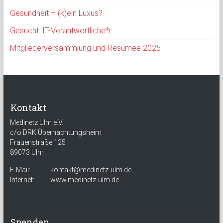
Gesundheit – (k)ein Luxus?
Gesucht: IT-Verantwortliche*r
Mitgliederversammlung und Resümee 2025
Kontakt
Medinetz Ulm e.V.
c/o DRK Übernachtungsheim
Frauenstraße 125
89073 Ulm
E-Mail:
kontakt@medinetz-ulm.de
Internet:
www.medinetz-ulm.de
Spenden