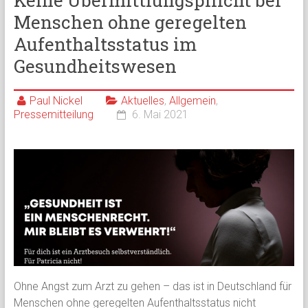
Keine Übermittlungspflicht bei
Menschen ohne geregelten
Aufenthaltsstatus im
Gesundheitswesen
Paul Nickel
Aktuelles
,
Allgemein
,
Pressemitteilung
6. Mai 2021
Ohne Angst zum Arzt zu gehen – das ist in Deutschland für
Menschen ohne geregelten Aufenthaltsstatus nicht