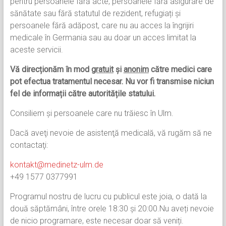
pentru persoanele fără acte, persoanele fără asigurare de
sănătate sau fără statutul de rezident, refugiați și
persoanele fără adăpost, care nu au acces la îngrijiri
medicale în Germania sau au doar un acces limitat la
aceste servicii.
Vă direcționăm în mod
gratuit
și
anonim
către medici care
pot efectua tratamentul necesar. Nu vor fi transmise niciun
fel de informații către autoritățile statului.
Consiliem și persoanele care nu trăiesc în Ulm.
Dacă aveţi nevoie de asistenţă medicală, vă rugăm să ne
contactaţi:
kontakt@medinetz-ulm.de
+49 1577 0377991
Programul nostru de lucru cu publicul este joia, o dată la
două săptămâni, între orele 18:30 și 20:00.Nu aveți nevoie
de nicio programare, este necesar doar să veniți.