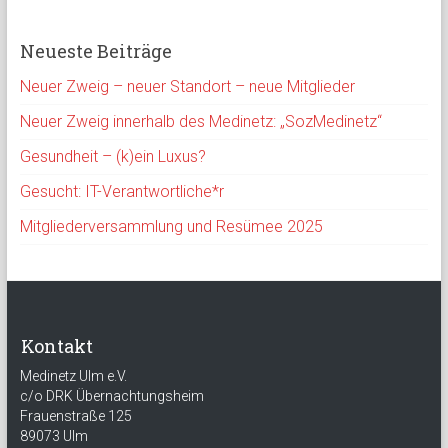
Neueste Beiträge
Neuer Zweig – neuer Standort – neue Mitglieder
Neuer Zweig innerhalb des Medinetz: „SozMedinetz“
Gesundheit – (k)ein Luxus?
Gesucht: IT-Verantwortliche*r
Mitgliederversammlung und Resümee 2025
Kontakt
Medinetz Ulm e.V.
c/o DRK Übernachtungsheim
Frauenstraße 125
89073 Ulm