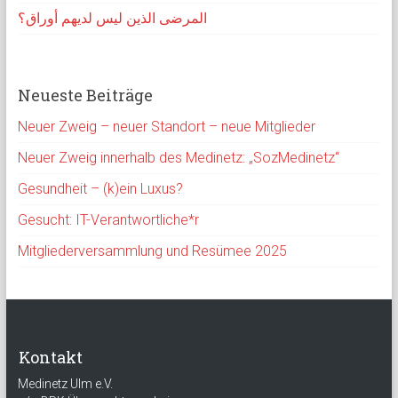
المرضى الذين ليس لديهم أوراق؟
Neueste Beiträge
Neuer Zweig – neuer Standort – neue Mitglieder
Neuer Zweig innerhalb des Medinetz: „SozMedinetz“
Gesundheit – (k)ein Luxus?
Gesucht: IT-Verantwortliche*r
Mitgliederversammlung und Resümee 2025
Kontakt
Medinetz Ulm e.V.