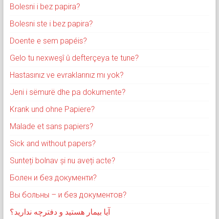
Bolesni i bez papira?
Bolesni ste i bez papira?
Doente e sem papéis?
Gelo tu nexweşî û defterçeya te tune?
Hastasınız ve evraklarınız mı yok?
Jeni i sëmurë dhe pa dokumente?
Krank und ohne Papiere?
Malade et sans papiers?
Sick and without papers?
Sunteți bolnav și nu aveți acte?
Болен и без документи?
Вы больны – и без документов?
آیا بیمار هستید و دفترچه ندارید؟