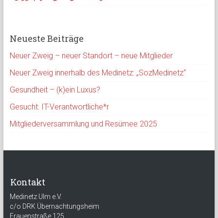
Neueste Beiträge
Neuer Zweig – neuer Standort – neue Mitglieder
Neuer Zweig innerhalb des Medinetz: „SozMedinetz“
Gesundheit – (k)ein Luxus?
Gesucht: IT-Verantwortliche*r
Mitgliederversammlung und Resümee 2025
Kontakt
Medinetz Ulm e.V.
c/o DRK Übernachtungsheim
Frauenstraße 125