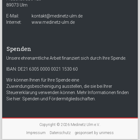
89073 Ulm
E-Mail:
kontakt@medinetz-ulm.de
Internet:
www.medinetz-ulm.de
Spenden
Unsere ehrenamtliche Arbeit finanziert sich durch Ihre Spende.
IBAN: DE21 6305 0000 0021 1530 60
Wir können Ihnen für Ihre Spende eine
Zuwendungsbescheinigung ausstellen, die sie bei Ihrer
Steuererklärung verwenden können. Mehr Informationen finden
Sie hier:
Spenden und Fördermitgliedschaften
.
Copyright © 2026
Medinetz Ulm e.V.
.
Impressum
Datenschutz
gesponsert by unimess