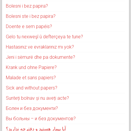
Bolesni i bez papira?
Bolesni ste i bez papira?
Doente e sem papéis?
Gelo tu nexweşî û defterçeya te tune?
Hastasınız ve evraklarınız mı yok?
Jeni i sëmurë dhe pa dokumente?
Krank und ohne Papiere?
Malade et sans papiers?
Sick and without papers?
Sunteți bolnav și nu aveți acte?
Болен и без документи?
Вы больны – и без документов?
آیا بیمار هستید و دفترچه ندارید؟