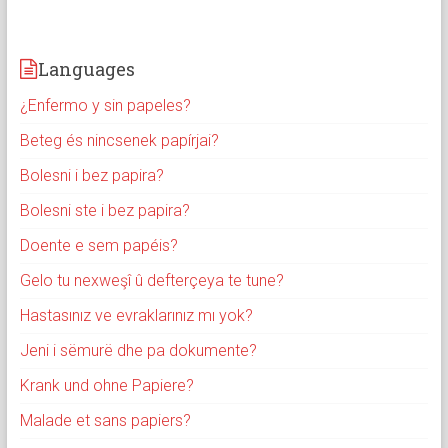
Languages
¿Enfermo y sin papeles?
Beteg és nincsenek papírjai?
Bolesni i bez papira?
Bolesni ste i bez papira?
Doente e sem papéis?
Gelo tu nexweşî û defterçeya te tune?
Hastasınız ve evraklarınız mı yok?
Jeni i sëmurë dhe pa dokumente?
Krank und ohne Papiere?
Malade et sans papiers?