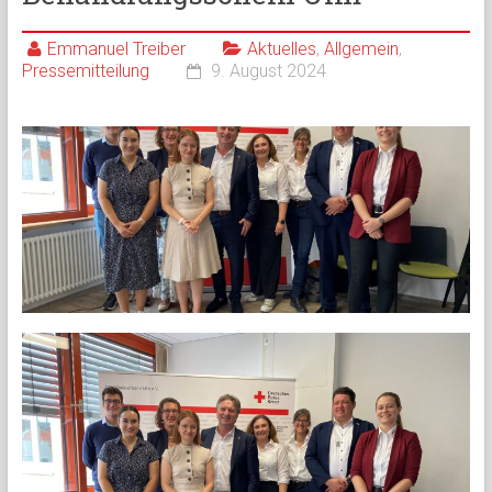
Emmanuel Treiber
Aktuelles
,
Allgemein
,
Pressemitteilung
9. August 2024