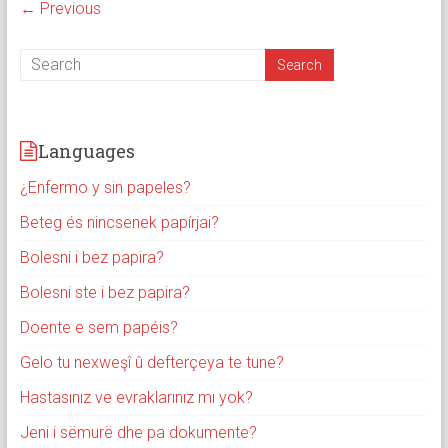
← Previous
Languages
¿Enfermo y sin papeles?
Beteg és nincsenek papírjai?
Bolesni i bez papira?
Bolesni ste i bez papira?
Doente e sem papéis?
Gelo tu nexweşî û defterçeya te tune?
Hastasınız ve evraklarınız mı yok?
Jeni i sëmurë dhe pa dokumente?