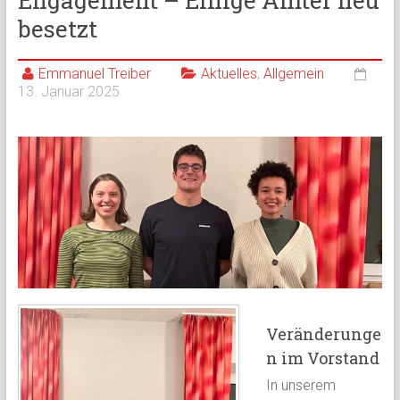
Engagement – Einige Ämter neu
besetzt
Emmanuel Treiber
Aktuelles
,
Allgemein
13. Januar 2025
Veränderunge
n im Vorstand
In unserem