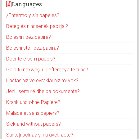
Languages
¿Enfermo y sin papeles?
Beteg és nincsenek papírjai?
Bolesni i bez papira?
Bolesni ste i bez papira?
Doente e sem papéis?
Gelo tu nexweşî û defterçeya te tune?
Hastasınız ve evraklarınız mı yok?
Jeni i sëmurë dhe pa dokumente?
Krank und ohne Papiere?
Malade et sans papiers?
Sick and without papers?
Sunteți bolnav și nu aveți acte?