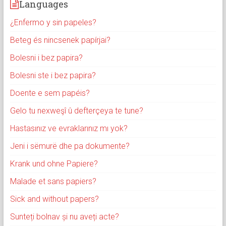
Languages
¿Enfermo y sin papeles?
Beteg és nincsenek papírjai?
Bolesni i bez papira?
Bolesni ste i bez papira?
Doente e sem papéis?
Gelo tu nexweşî û defterçeya te tune?
Hastasınız ve evraklarınız mı yok?
Jeni i sëmurë dhe pa dokumente?
Krank und ohne Papiere?
Malade et sans papiers?
Sick and without papers?
Sunteți bolnav și nu aveți acte?