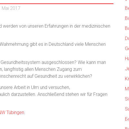
. Mai 2017
B
Bo
d werden von unseren Erfahrungen in der medizinischen
Bo
D
n Wahrnehmung gibt es in Deutschland viele Menschen
G
Ha
m Gesundheitssystem ausgeschlossen? Wie kann man
J
en, langfristig allen Menschen Zugang zum
nschenrecht auf Gesundheit zu verwirklichen?
K
 unsere Arbeit in Ulm und versuchen,
M
lich darzustellen. Anschließend stehen wir für Fragen
S
Su
NW Tübingen
.
Б