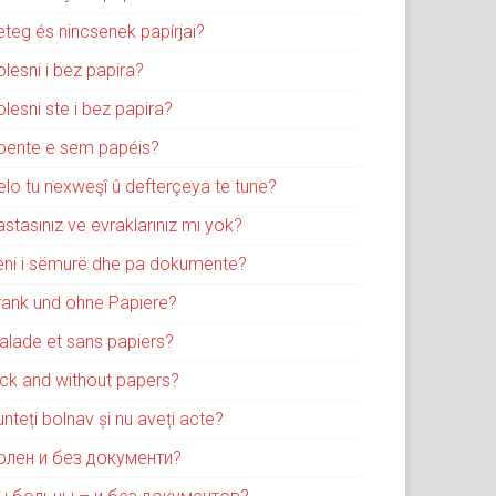
eteg és nincsenek papírjai?
lesni i bez papira?
lesni ste i bez papira?
oente e sem papéis?
elo tu nexweşî û defterçeya te tune?
stasınız ve evraklarınız mı yok?
eni i sëmurë dhe pa dokumente?
rank und ohne Papiere?
alade et sans papiers?
ick and without papers?
nteți bolnav și nu aveți acte?
олен и без документи?