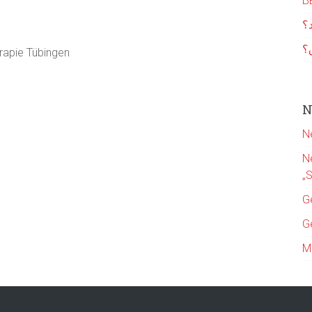
В
د؟
؟
erapie Tübingen
N
N
N
„
G
G
M