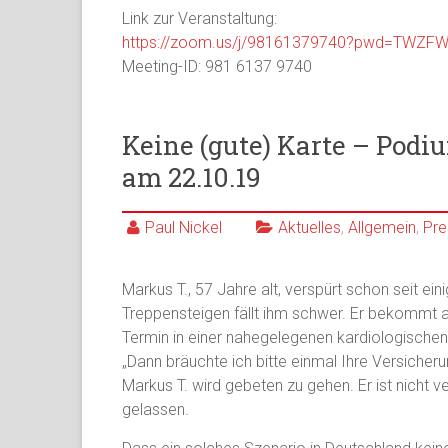
Link zur Veranstaltung:
https://zoom.us/j/98161379740?pwd=TWZ
Meeting-ID: 981 6137 9740
Keine (gute) Karte – Pod
am 22.10.19
Paul Nickel
Aktuelles
,
Allgemein
,
Pre
Markus T., 57 Jahre alt, verspürt schon seit 
Treppensteigen fällt ihm schwer. Er bekommt au
Termin in einer nahegelegenen kardiologischen
„Dann bräuchte ich bitte einmal Ihre Versicher
Markus T. wird gebeten zu gehen. Er ist nicht v
gelassen.