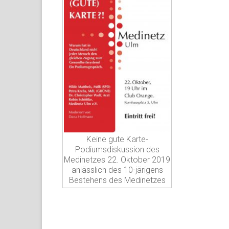
Keine gute Karte-
Podiumsdiskussion des
Medinetzes 22. Oktober 2019
anlässlich des 10-järigens
Bestehens des Medinetzes