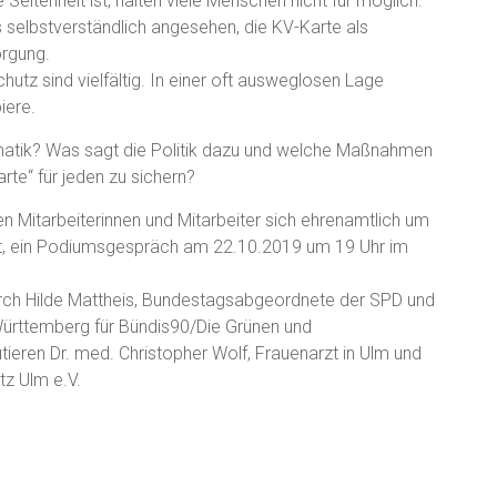
Seltenheit ist, halten viele Menschen nicht für möglich.
 selbstverständlich angesehen, die KV-Karte als
orgung.
utz sind vielfältig. In einer oft ausweglosen Lage
iere.
matik? Was sagt die Politik dazu und welche Maßnahmen
rte“ für jeden zu sichern?
n Mitarbeiterinnen und Mitarbeiter sich ehrenamtlich um
, ein Podiumsgespräch am 22.10.2019 um 19 Uhr im
durch Hilde Mattheis, Bundestagsabgeordnete der SPD und
ürttemberg für Bündis90/Die Grünen und
ieren Dr. med. Christopher Wolf, Frauenarzt in Ulm und
z Ulm e.V.