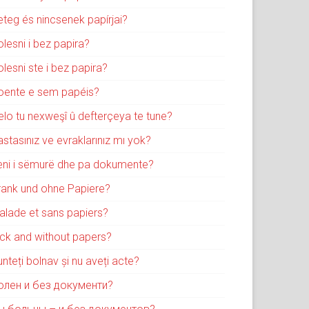
eteg és nincsenek papírjai?
lesni i bez papira?
lesni ste i bez papira?
oente e sem papéis?
elo tu nexweşî û defterçeya te tune?
stasınız ve evraklarınız mı yok?
eni i sëmurë dhe pa dokumente?
rank und ohne Papiere?
alade et sans papiers?
ick and without papers?
nteți bolnav și nu aveți acte?
олен и без документи?