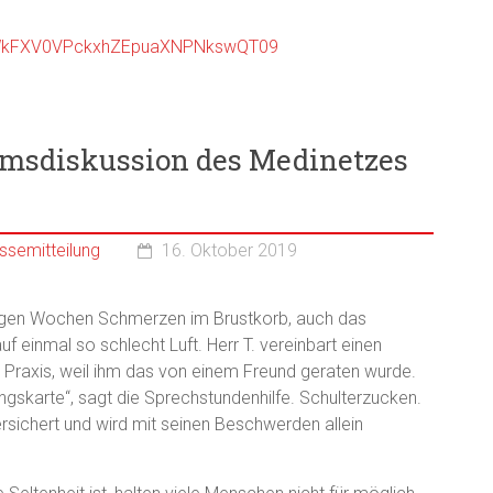
FWkFXV0VPckxhZEpuaXNPNkswQT09
iumsdiskussion des Medinetzes
ssemitteilung
16. Oktober 2019
einigen Wochen Schmerzen im Brustkorb, auch das
f einmal so schlecht Luft. Herr T. vereinbart einen
 Praxis, weil ihm das von einem Freund geraten wurde.
ungskarte“, sagt die Sprechstundenhilfe. Schulterzucken.
ersichert und wird mit seinen Beschwerden allein