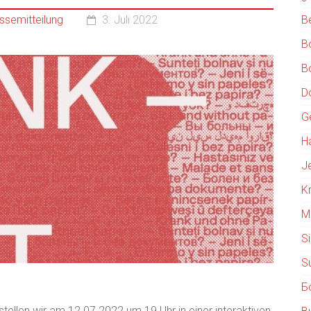
ssemitteilung
3. Juli 2022
B
Bo
Bo
D
G
Ha
J
K
M
S
Su
Б
 stellen wir am 12.07.2022 um 19 Uhr in einer interaktiven