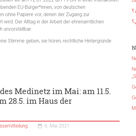
В
lebenden EU-Bürger*innen, von deutschen
د؟
n ohne Papiere vor, denen der Zugang zur
؟
wird. Der Alltag in der Arbeit der ehrenamtlichen
h unvorstellbar.
ne Stimme geben, sie hören, rechtliche Hintergründe
N
.
N
N
„
G
es Medinetz im Mai: am 11.5.
G
m 28.5. im Haus der
M
ssemitteilung
6. Mai 2021