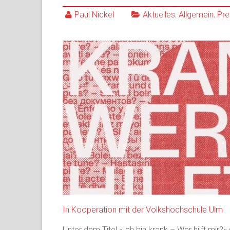
Paul Nickel
Aktuelles
,
Allgemein
,
Pre
In Kooperation mit der Volkshochschule Ulm
Unter dem Titel »Ich bin krank – Wer hilft mir?«