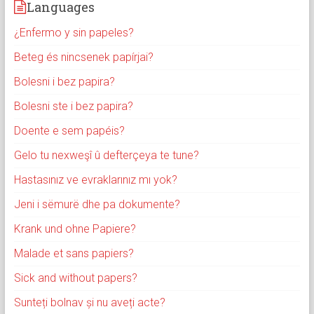
Languages
¿Enfermo y sin papeles?
Beteg és nincsenek papírjai?
Bolesni i bez papira?
Bolesni ste i bez papira?
Doente e sem papéis?
Gelo tu nexweşî û defterçeya te tune?
Hastasınız ve evraklarınız mı yok?
Jeni i sëmurë dhe pa dokumente?
Krank und ohne Papiere?
Malade et sans papiers?
Sick and without papers?
Sunteți bolnav și nu aveți acte?