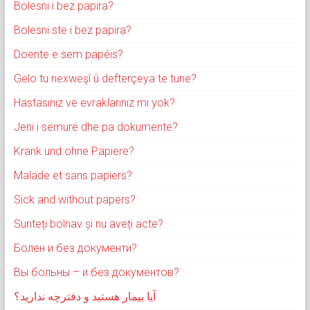
Bolesni i bez papira?
Bolesni ste i bez papira?
Doente e sem papéis?
Gelo tu nexweşî û defterçeya te tune?
Hastasınız ve evraklarınız mı yok?
Jeni i sëmurë dhe pa dokumente?
Krank und ohne Papiere?
Malade et sans papiers?
Sick and without papers?
Sunteți bolnav și nu aveți acte?
Болен и без документи?
Вы больны – и без документов?
آیا بیمار هستید و دفترچه ندارید؟