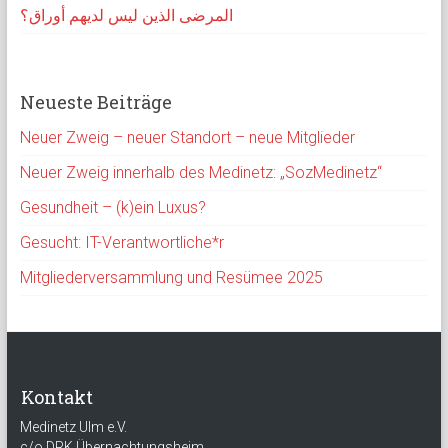
المرضى الذين ليس لديهم أوراق؟
Neueste Beiträge
Neuer Zweig – neuer Standort – neue Mitglieder
Neuer Zweig innerhalb des Medinetz: „SozMedinetz“
Gesundheit – (k)ein Luxus?
Gesucht: IT-Verantwortliche*r
Mitgliederversammlung und Resümee 2025
Kontakt
Medinetz Ulm e.V.
c/o DRK Übernachtungsheim