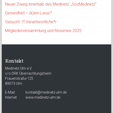
Neuer Zweig innerhalb des Medinetz: „SozMedinetz“
Gesundheit – (k)ein Luxus?
Gesucht: IT-Verantwortliche*r
Mitgliederversammlung und Resümee 2025
Kontakt
Medinetz Ulm e.V.
c/o DRK Übernachtungsheim
Frauenstraße 125
89073 Ulm
E-Mail:
kontakt@medinetz-ulm.de
Internet:
www.medinetz-ulm.de