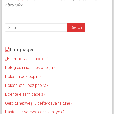
abzurufen.
Languages
¿Enfermo y sin papeles?
Beteg és nincsenek papírjai?
Bolesni i bez papira?
Bolesni ste i bez papira?
Doente e sem papéis?
Gelo tu nexweşî û defterçeya te tune?
Hastasınız ve evraklarınız mı yok?