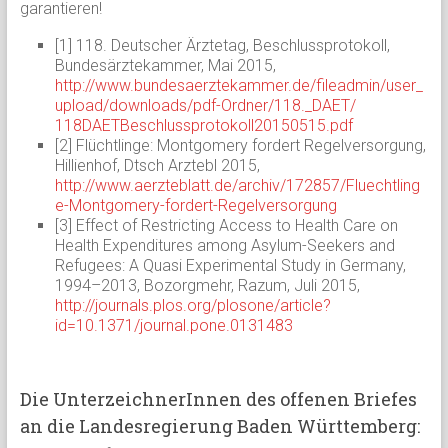
garantieren!
[1] 118. Deutscher Ärztetag, Beschlussprotokoll,
Bundesärztekammer, Mai 2015,
http://www.bundesaerztekammer.de/fileadmin/user_
upload/downloads/pdf-Ordner/118._DAET/
118DAETBeschlussprotokoll20150515.pdf
[2] Flüchtlinge: Montgomery fordert Regelversorgung,
Hillienhof, Dtsch Arztebl 2015,
http://www.aerzteblatt.de/archiv/172857/Fluechtling
e-Montgomery-fordert-Regelversorgung
[3] Effect of Restricting Access to Health Care on
Health Expenditures among Asylum-Seekers and
Refugees: A Quasi Experimental Study in Germany,
1994–2013, Bozorgmehr, Razum, Juli 2015,
http://journals.plos.org/plosone/article?
id=10.1371/journal.pone.0131483
Die UnterzeichnerInnen des offenen Briefes
an die Landesregierung Baden Württemberg: