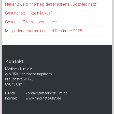
Neuer Zweig innerhalb des Medinetz: „SozMedinetz“
Gesundheit – (k)ein Luxus?
Gesucht: IT-Verantwortliche*r
Mitgliederversammlung und Resümee 2025
Kontakt
Medinetz Ulm e.V.
c/o DRK Übernachtungsheim
Frauenstraße 125
89073 Ulm
E-Mail:
kontakt@medinetz-ulm.de
Internet:
www.medinetz-ulm.de